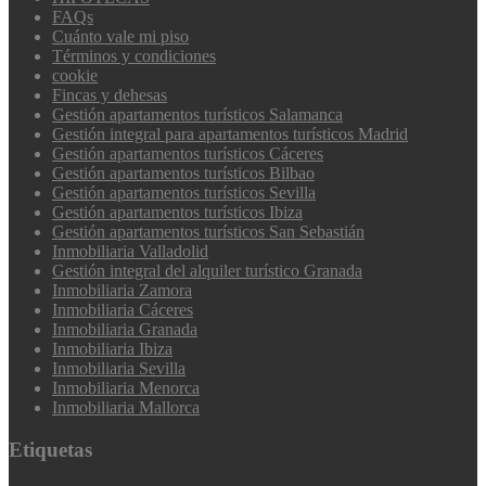
FAQs
Cuánto vale mi piso
Términos y condiciones
cookie
Fincas y dehesas
Gestión apartamentos turísticos Salamanca
Gestión integral para apartamentos turísticos Madrid
Gestión apartamentos turísticos Cáceres
Gestión apartamentos turísticos Bilbao
Gestión apartamentos turísticos Sevilla
Gestión apartamentos turísticos Ibiza
Gestión apartamentos turísticos San Sebastián
Inmobiliaria Valladolid
Gestión integral del alquiler turístico Granada
Inmobiliaria Zamora
Inmobiliaria Cáceres
Inmobiliaria Granada
Inmobiliaria Ibiza
Inmobiliaria Sevilla
Inmobiliaria Menorca
Inmobiliaria Mallorca
Etiquetas