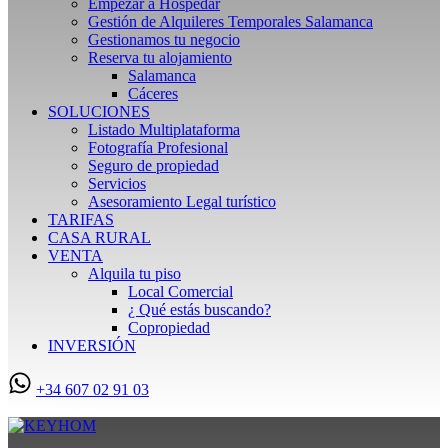
Empezar a Hospedar
Gestión de Alquileres Temporales Salamanca
Gestionamos tu negocio
Reserva tu alojamiento
Salamanca
Cáceres
SOLUCIONES
Listado Multiplataforma
Fotografía Profesional
Seguro de propiedad
Servicios
Asesoramiento Legal turístico
TARIFAS
CASA RURAL
VENTA
Alquila tu piso
Local Comercial
¿ Qué estás buscando?
Copropiedad
INVERSIÓN
+34 607 02 91 03
Submit