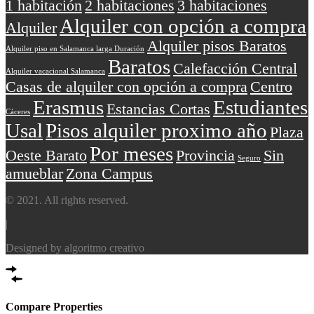
1 habitación
2 habitaciones
3 habitaciones
Alquiler con opción a compra
Alquiler
Alquiler pisos Baratos
Alquiler piso en Salamanca larga Duración
Baratos
Calefacción Central
Alquiler vacacional Salamanca
Casas de alquiler con opción a compra
Centro
Erasmus
Estudiantes
Estancias Cortas
Cáceres
Usal
Pisos alquiler proximo año
Plaza
Por meses
Oeste Barato
Provincia
Sin
Seguro
amueblar
Zona Campus
© 2021. All rights reserved.
|
Designed by algoritmo creativo
Compare Properties