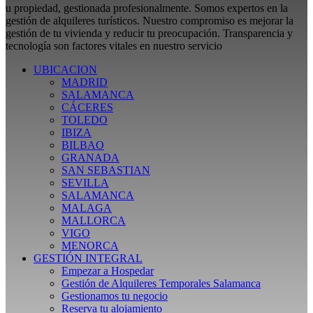
u propiedad, gestionada profesionalmente. Somos expertos en la
gestión de alquileres turísticos. Nuestro compromiso es mejorar la
gestión de tu vivienda y reducir tu preocupación. Transparencia y
tecnología son factores vitales en nuestro servicio
UBICACION
MADRID
SALAMANCA
CÁCERES
TOLEDO
IBIZA
BILBAO
GRANADA
SAN SEBASTIAN
SEVILLA
SALAMANCA
MALAGA
MALLORCA
VIGO
MENORCA
GESTIÓN INTEGRAL
Empezar a Hospedar
Gestión de Alquileres Temporales Salamanca
Gestionamos tu negocio
Reserva tu alojamiento