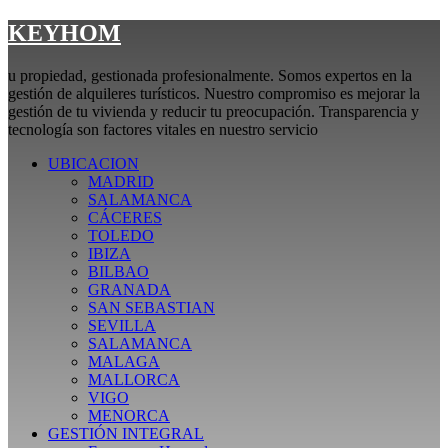
KEYHOM
u propiedad, gestionada profesionalmente. Somos expertos en la
gestión de alquileres turísticos. Nuestro compromiso es mejorar la
gestión de tu vivienda y reducir tu preocupación. Transparencia y
tecnología son factores vitales en nuestro servicio
UBICACION
MADRID
SALAMANCA
CÁCERES
TOLEDO
IBIZA
BILBAO
GRANADA
SAN SEBASTIAN
SEVILLA
SALAMANCA
MALAGA
MALLORCA
VIGO
MENORCA
GESTIÓN INTEGRAL